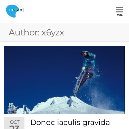
Instant
Your One
MENU
Stop Event
Exhibitions
&
Author:
x6yzx
Exhibition
Contractor
Donec iaculis gravida
OCT