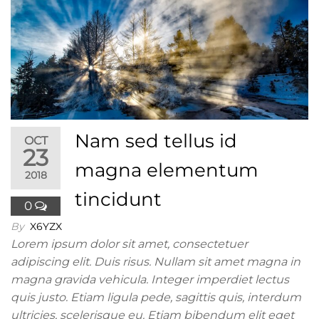
Nam sed tellus id
OCT
23
magna elementum
2018
tincidunt
0
By
X6YZX
Lorem ipsum dolor sit amet, consectetuer
adipiscing elit. Duis risus. Nullam sit amet magna in
magna gravida vehicula. Integer imperdiet lectus
quis justo. Etiam ligula pede, sagittis quis, interdum
ultricies, scelerisque eu. Etiam bibendum elit eget