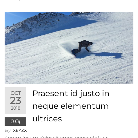
Praesent id justo in
OCT
23
neque elementum
2018
ultrices
0
By
X6YZX
Lorem ipsum dolor sit amet, consectetuer