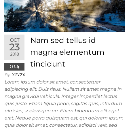
Nam sed tellus id
OCT
23
magna elementum
2018
tincidunt
0
By
X6YZX
Lorem ipsum dolor sit amet, consectetuer
adipiscing elit. Duis risus. Nullam sit amet magna in
magna gravida vehicula. Integer imperdiet lectus
quis justo. Etiam ligula pede, sagittis quis, interdum
ultricies, scelerisque eu. Etiam bibendum elit eget
erat. Neque porro quisquam est, qui dolorem ipsum
quia dolor sit amet, consectetur, adipisci velit, sed