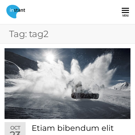
Instant
Your One
MENU
Stop Event
Exhibitions
&
Tag:
tag2
Exhibition
Contractor
Etiam bibendum elit
OCT