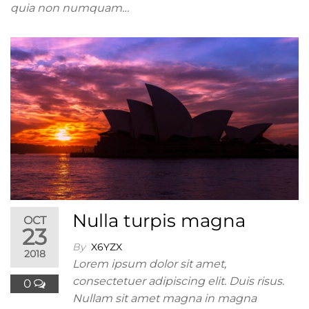
quia non numquam…
Nulla turpis magna
OCT
23
By
X6YZX
2018
Lorem ipsum dolor sit amet,
consectetuer adipiscing elit. Duis risus.
0
Nullam sit amet magna in magna